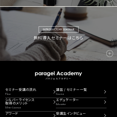
INTRODUCTORY SEMINAR
無料導入セミナーはこちら
パラジェルアカデミー
セミナー受講の流れ
講習 / セミナー一覧
Flow
Course
シルバーライセンス
エデュケーター
取得のメリット
Educator
Silver Licence
アワード
受講生インタビュー